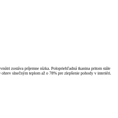
 vnútri zostáva príjemne nízka. Polopriehľadná tkanina pritom stále
e ohrev slnečným teplom až o 78% pre zlepšenie pohody v interiéri.