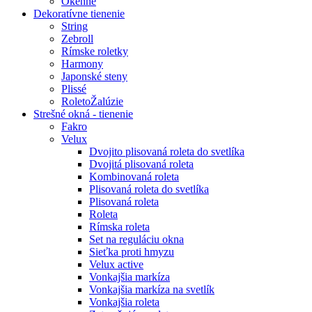
Okenné
Dekoratívne tienenie
String
Zebroll
Rímske roletky
Harmony
Japonské steny
Plissé
RoletoŽalúzie
Strešné okná - tienenie
Fakro
Velux
Dvojito plisovaná roleta do svetlíka
Dvojitá plisovaná roleta
Kombinovaná roleta
Plisovaná roleta do svetlíka
Plisovaná roleta
Roleta
Rímska roleta
Set na reguláciu okna
Sieťka proti hmyzu
Velux active
Vonkajšia markíza
Vonkajšia markíza na svetlík
Vonkajšia roleta