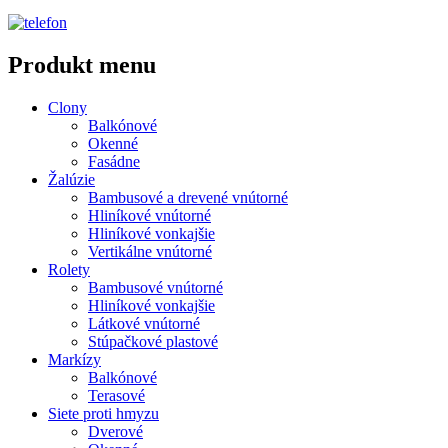
Produkt menu
Clony
Balkónové
Okenné
Fasádne
Žalúzie
Bambusové a drevené vnútorné
Hliníkové vnútorné
Hliníkové vonkajšie
Vertikálne vnútorné
Rolety
Bambusové vnútorné
Hliníkové vonkajšie
Látkové vnútorné
Stúpačkové plastové
Markízy
Balkónové
Terasové
Siete proti hmyzu
Dverové