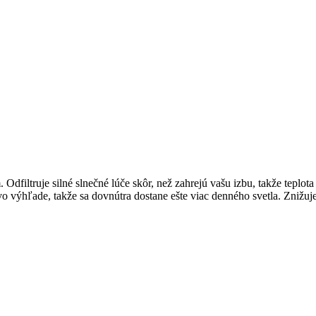
filtruje silné slnečné lúče skôr, než zahrejú vašu izbu, takže teplota
vo výhľade, takže sa dovnútra dostane ešte viac denného svetla. Znižuj