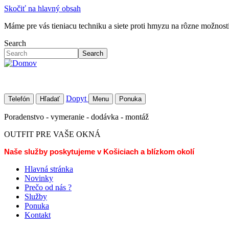
Skočiť na hlavný obsah
Máme pre vás tieniacu techniku a siete proti hmyzu na rôzne možností 
Search
Search
Dopyt
Telefón
Hľadať
Menu
Ponuka
Poradenstvo - vymeranie - dodávka - montáž
OUTFIT PRE VAŠE OKNÁ
Naše služby poskytujeme v Košiciach a blízkom okolí
Hlavná stránka
Novinky
Prečo od nás ?
Služby
Ponuka
Kontakt