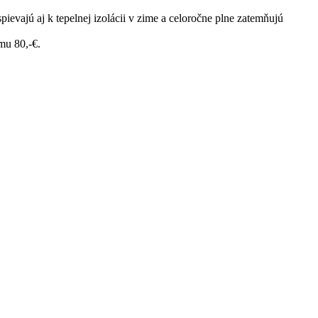
ievajú aj k tepelnej izolácii v zime a celoročne plne zatemňujú
mu 80,-€.