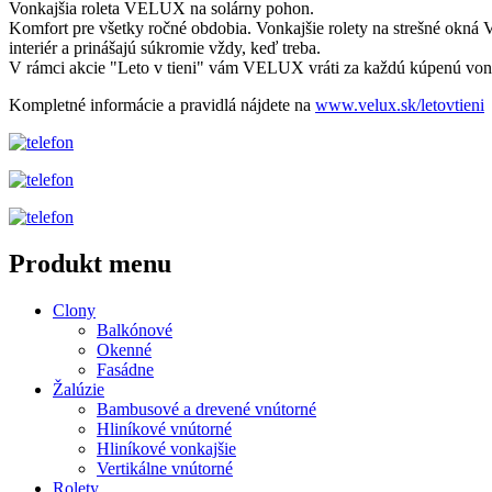
Vonkajšia roleta VELUX na solárny pohon.
Komfort pre všetky ročné obdobia. Vonkajšie rolety na strešné okná V
interiér a prinášajú súkromie vždy, keď treba.
V rámci akcie "Leto v tieni" vám VELUX vráti za každú kúpenú vonk
Kompletné informácie a pravidlá nájdete na
www.velux.sk/letovtieni
Produkt menu
Clony
Balkónové
Okenné
Fasádne
Žalúzie
Bambusové a drevené vnútorné
Hliníkové vnútorné
Hliníkové vonkajšie
Vertikálne vnútorné
Rolety