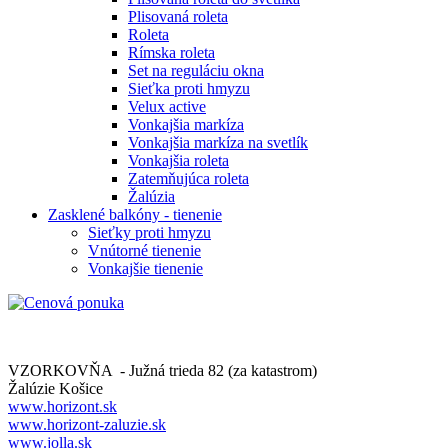
Plisovaná roleta
Roleta
Rímska roleta
Set na reguláciu okna
Sieťka proti hmyzu
Velux active
Vonkajšia markíza
Vonkajšia markíza na svetlík
Vonkajšia roleta
Zatemňujúca roleta
Žalúzia
Zasklené balkóny - tienenie
Sieťky proti hmyzu
Vnútorné tienenie
Vonkajšie tienenie
VZORKOVŇA - Južná trieda 82 (za katastrom)
Žalúzie Košice
www.horizont.sk
www.horizont-zaluzie.sk
www.jolla.sk