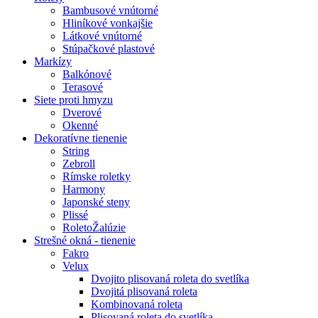
Bambusové vnútorné
Hliníkové vonkajšie
Látkové vnútorné
Stúpačkové plastové
Markízy
Balkónové
Terasové
Siete proti hmyzu
Dverové
Okenné
Dekoratívne tienenie
String
Zebroll
Rímske roletky
Harmony
Japonské steny
Plissé
RoletoŽalúzie
Strešné okná - tienenie
Fakro
Velux
Dvojito plisovaná roleta do svetlíka
Dvojitá plisovaná roleta
Kombinovaná roleta
Plisovaná roleta do svetlíka