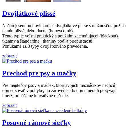
Dvojlátkové plissé
Našou jesennou novinkou sú dvojlátkové plissé s možnosťou požitia
tkanín plissé alebo duette (honeycomb).
Tento typ je veľmi praktický s použitím zatemňujúcej (blackout)
tkaniny a štandardnej tkaniny podľa priepustnosti.
Ponúkame až 3 typy dvojlátkového prevedenia.
zobraziť
Prechod pre psy a mačky
Pre majiteľov psov a mačiek, ktorí svojich maznáčikov nechcú
obmedzovať v pohybe, no zároveň si do domu neradi pozývajú
hmyz, prinášame inovatívne riešenie.
zobraziť
Posuvné rámové sieťky