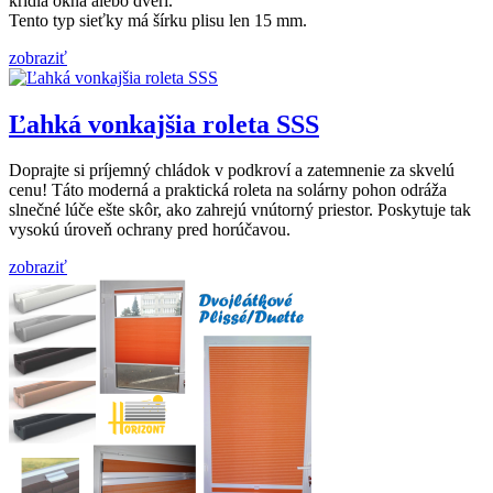
krídla okna alebo dverí.
Tento typ sieťky má šírku plisu len 15 mm.
zobraziť
Ľahká vonkajšia roleta SSS
Doprajte si príjemný chládok v podkroví a zatemnenie za skvelú
cenu! Táto moderná a praktická roleta na solárny pohon odráža
slnečné lúče ešte skôr, ako zahrejú vnútorný priestor. Poskytuje tak
vysokú úroveň ochrany pred horúčavou.
zobraziť