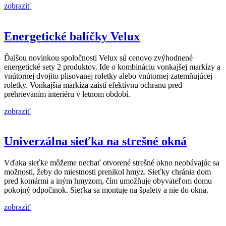
zobraziť
Energetické balíčky Velux
Ďalšou novinkou spoločnosti Velux sú cenovo zvýhodnené
energetické sety 2 produktov. Ide o kombináciu vonkajšej markízy a
vnútornej dvojito plisovanej roletky alebo vnútornej zatemňujúcej
roletky. Vonkajšia markíza zaistí efektívnu ochranu pred
prehrievaním interiéru v letnom období.
zobraziť
Univerzálna sieťka na strešné okná
Vďaka sieťke môžeme nechať otvorené strešné okno neobávajúc sa
možnosti, žeby do miestnosti prenikol hmyz. Sieťky chránia dom
pred komármi a iným hmyzom, čím umožňuje obyvateľom domu
pokojný odpočinok. Sieťka sa montuje na špalety a nie do okna.
zobraziť