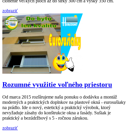
clonenie veľkých plôch až do šírky 300 cm a výšky 350 cm.
zobraziť
Rozumné využitie voľného priestoru
Od marca 2015 rozšírujeme našu ponuku o dodávku a montáž
moderných a praktických doplnkov na plastové okná - eurosušiaky
na prádlo. Ide o nový, estetický a praktický výrobok, ktorý
nevyžaduje zásahy do konštrukcie okna a fasády. Sušiak je
praktický a bezúdržbový s 5 - ročnou zárukou.
zobraziť