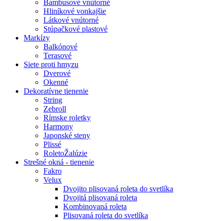
Bambusové vnútorné
Hliníkové vonkajšie
Látkové vnútorné
Stúpačkové plastové
Markízy
Balkónové
Terasové
Siete proti hmyzu
Dverové
Okenné
Dekoratívne tienenie
String
Zebroll
Rímske roletky
Harmony
Japonské steny
Plissé
RoletoŽalúzie
Strešné okná - tienenie
Fakro
Velux
Dvojito plisovaná roleta do svetlíka
Dvojitá plisovaná roleta
Kombinovaná roleta
Plisovaná roleta do svetlíka