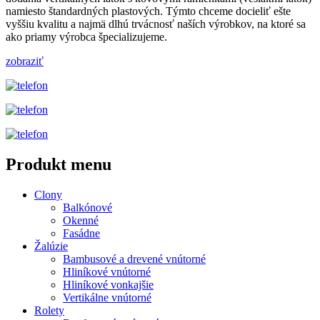
namiesto štandardných plastových. Týmto chceme docieliť ešte
vyššiu kvalitu a najmä dlhú trvácnosť naších výrobkov, na ktoré sa
ako priamy výrobca špecializujeme.
zobraziť
Produkt menu
Clony
Balkónové
Okenné
Fasádne
Žalúzie
Bambusové a drevené vnútorné
Hliníkové vnútorné
Hliníkové vonkajšie
Vertikálne vnútorné
Rolety