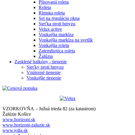
Plisovaná roleta
Roleta
Rímska roleta
Set na reguláciu okna
Sieťka proti hmyzu
Velux active
Vonkajšia markíza
Vonkajšia markíza na svetlík
Vonkajšia roleta
Zatemňujúca roleta
Žalúzia
Zasklené balkóny - tienenie
Sieťky proti hmyzu
Vnútorné tienenie
Vonkajšie tienenie
VZORKOVŇA - Južná trieda 82 (za katastrom)
Žalúzie Košice
www.horizont.sk
www.horizont-zaluzie.sk
www.jolla.sk