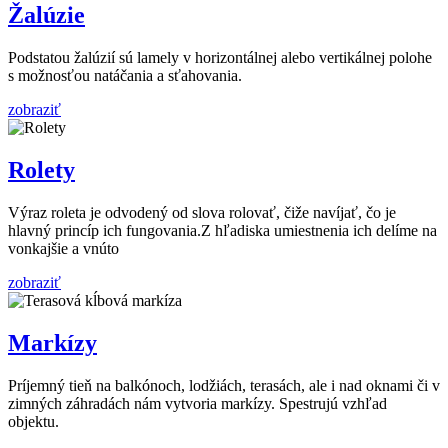
Žalúzie
Podstatou žalúzií sú lamely v horizontálnej alebo vertikálnej polohe
s možnosťou natáčania a sťahovania.
zobraziť
Rolety
Výraz roleta je odvodený od slova rolovať, čiže navíjať, čo je
hlavný princíp ich fungovania.Z hľadiska umiestnenia ich delíme na
vonkajšie a vnúto
zobraziť
Markízy
Príjemný tieň na balkónoch, lodžiách, terasách, ale i nad oknami či v
zimných záhradách nám vytvoria markízy. Spestrujú vzhľad
objektu.