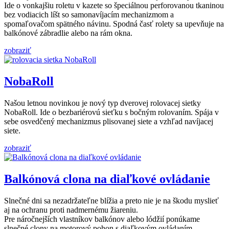
Ide o vonkajšiu roletu v kazete so špeciálnou perforovanou tkaninou
bez vodiacich líšt so samonavíjacím mechanizmom a
spomaľovačom spätného návinu. Spodná časť rolety sa upevňuje na
balkónové zábradlie alebo na rám okna.
zobraziť
NobaRoll
Našou letnou novinkou je nový typ dverovej rolovacej sietky
NobaRoll. Ide o bezbariérovú sieťku s bočným rolovaním. Spája v
sebe osvedčený mechanizmus plisovanej siete a vzhľad navíjacej
siete.
zobraziť
Balkónová clona na diaľkové ovládanie
Slnečné dni sa nezadržateľne blížia a preto nie je na škodu myslieť
aj na ochranu proti nadmernému žiareniu.
Pre náročnejších vlastníkov balkónov alebo lódžií ponúkame
slnečné clony na motorový pohon s diaľkovým ovládaním.