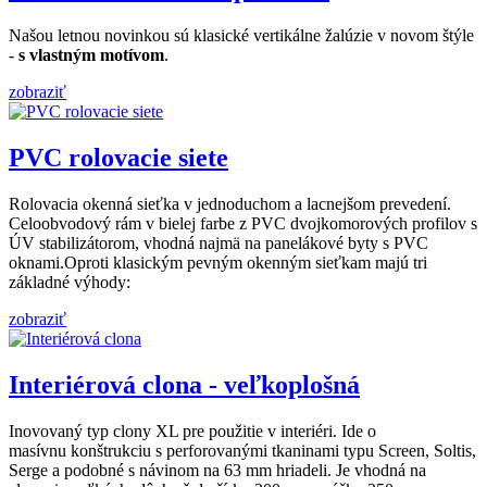
Našou letnou novinkou sú klasické vertikálne žalúzie v novom štýle
-
s vlastným motívom
.
zobraziť
PVC rolovacie siete
Rolovacia okenná sieťka v jednoduchom a lacnejšom prevedení.
Celoobvodový rám v bielej farbe z PVC dvojkomorových profilov s
ÚV stabilizátorom, vhodná najmä na panelákové byty s PVC
oknami.Oproti klasickým pevným okenným sieťkam majú tri
základné výhody:
zobraziť
Interiérová clona - veľkoplošná
Inovovaný typ clony XL pre použitie v interiéri. Ide o
masívnu konštrukciu s perforovanými tkaninami typu Screen, Soltis,
Serge a podobné s návinom na 63 mm hriadeli. Je vhodná na