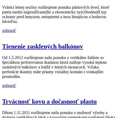
Vrámci letnej sezóny rozširujeme ponuku pántových dverí, ktoré
patria medzi najpoužívanejšie a ekonomicky nyjvýhodnejší typ
ochrany pred hmyzom, netopiermi a inou lietajúcou a bodavou
háveďou.
zobraziť
Tienenie zasklených balkónov
Od 1.5.2012 rozšírujeme našu ponuku o vertikálne žalúzie so
špeciálnou perforovanou tkaninou ktorá znižuje vysokú teplotu
zasklených balkónov a lodžií v letných mesiacoch. Vďaka
perforácie tkaniny máte priamy vizuálny kontakt s vonkajším
prostredím.
zobraziť
Trvácnosť kovu a dočasnosť plastu
Dňom 1.11.2011 rozšírujeme našu ponuku o možnosť výroby a
dodania vertikálnych látok s kovovými ramienkami (vešiakmi látok)