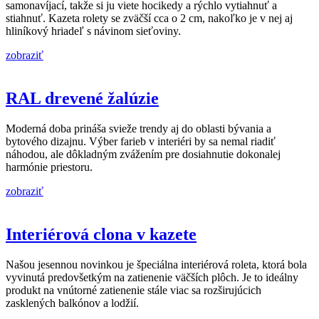
samonavíjací, takže si ju viete hocikedy a rýchlo vytiahnuť a
stiahnuť. Kazeta rolety se zväčší cca o 2 cm, nakoľko je v nej aj
hliníkový hriadeľ s návinom sieťoviny.
zobraziť
RAL drevené žalúzie
Moderná doba prináša svieže trendy aj do oblasti bývania a
bytového dizajnu. Výber farieb v interiéri by sa nemal riadiť
náhodou, ale dôkladným zvážením pre dosiahnutie dokonalej
harmónie priestoru.
zobraziť
Interiérová clona v kazete
Našou jesennou novinkou je špeciálna interiérová roleta, ktorá bola
vyvinutá predovšetkým na zatienenie väčších plôch. Je to ideálny
produkt na vnútorné zatienenie stále viac sa rozširujúcich
zasklených balkónov a lodžií.