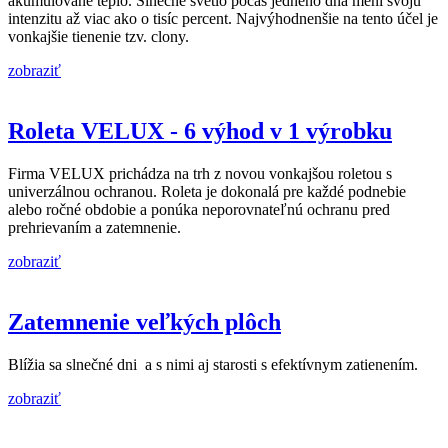
akumulované teplo. Slnečné svetlo počas jedného dňa mení svoju
intenzitu až viac ako o tisíc percent. Najvýhodnenšie na tento účel je
vonkajšie tienenie tzv. clony.
zobraziť
Roleta VELUX - 6 výhod v 1 výrobku
Firma VELUX prichádza na trh z novou vonkajšou roletou s
univerzálnou ochranou. Roleta je dokonalá pre každé podnebie
alebo ročné obdobie a ponúka neporovnateľnú ochranu pred
prehrievaním a zatemnenie.
zobraziť
Zatemnenie veľkých plôch
Blížia sa slnečné dni a s nimi aj starosti s efektívnym zatienením.
zobraziť