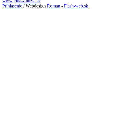
www.jolla-zaluzie.sk
Prihlásenie
/ Webdesign
Roman
-
Flash-web.sk