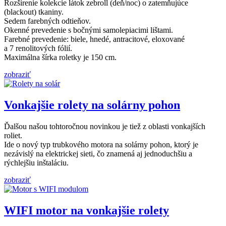
Rozšírenie kolekcie látok zebroll (deň/noc) o zatemňujúce
(blackout) tkaniny.
Sedem farebných odtieňov.
Okenné prevedenie s bočnými samolepiacimi lištami.
Farebné prevedenie: biele, hnedé, antracitové, eloxované
a 7 renolitových fólií.
Maximálna šírka roletky je 150 cm.
zobraziť
Vonkajšie rolety na solárny pohon
Ďalšou našou tohtoročnou novinkou je tiež z oblasti vonkajších
roliet.
Ide o nový typ trubkového motora na solárny pohon, ktorý je
nezávislý na elektrickej sieti, čo znamená aj jednoduchšiu a
rýchlejšiu inštaláciu.
zobraziť
WIFI motor na vonkajšie rolety