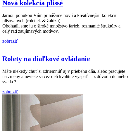
Nová kolekcia plissé
Jarnou ponukou Vám prinášame novú a kreatívnejšiu kolekciu
plisovaných (roletiek & žalúzií).
Obohatili sme ju o široké množstvo farieb, rozmanité štruktúry a
celý rad zaujímavých motívov.
zobraziť
Rolety na diaľkové ovládanie
Máte niekedy chuť si zdriemnúť aj v priebehu dňa, alebo pracujete
na zmeny a neviete sa cez deň kvalitne vyspať z dôvodu denného
svetla ?
zobraziť