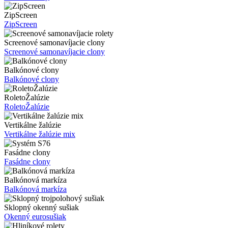
ZipScreen
ZipScreen
Screenové samonavíjacie clony
Screenové samonavíjacie clony
Balkónové clony
Balkónové clony
RoletoŽalúzie
RoletoŽalúzie
Vertikálne žalúzie
Vertikálne žalúzie mix
Fasádne clony
Fasádne clony
Balkónová markíza
Balkónová markíza
Sklopný okenný sušiak
Okenný eurosušiak