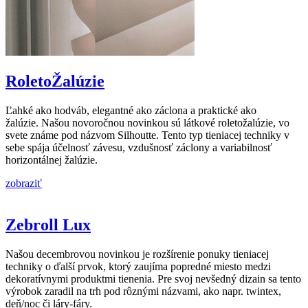
RoletoŽalúzie
Ľahké ako hodváb, elegantné ako záclona a praktické ako
žalúzie. Našou novoročnou novinkou sú látkové roletožalúzie, vo
svete známe pod názvom Silhoutte. Tento typ tieniacej techniky v
sebe spája účelnosť závesu, vzdušnosť záclony a variabilnosť
horizontálnej žalúzie.
zobraziť
Zebroll Lux
Našou decembrovou novinkou je rozšírenie ponuky tieniacej
techniky o ďalší prvok, ktorý zaujíma popredné miesto medzi
dekoratívnymi produktmi tienenia. Pre svoj nevšedný dizain sa tento
výrobok zaradil na trh pod rôznými názvami, ako napr. twintex,
deň/noc či láry-fáry.