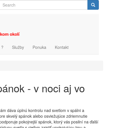
Search
Search
zkom okolí
 ?
Služby
Ponuka
Kontakt
ánok - v noci aj vo
m dáva úplnú kontrolu nad svetlom v spálni a
re skvelý spánok alebo osviežujúce zdriemnutie
dporuje pokojnejší spánok, ktorý vás posilní na ďalší
ístupu svetla s cieľom zaistiť upokojujúcu tmu a