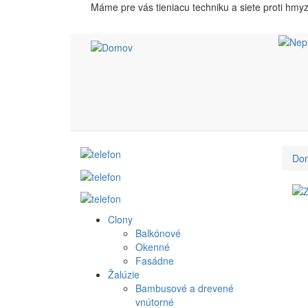
Skočiť
Máme pre vás tieniacu techniku a siete proti hmy
na
hlavný
obsah
Do
Clony
Produkt
Balkónové
Okenné
menu
Fasádne
Žalúzie
Bambusové a drevené
vnútorné