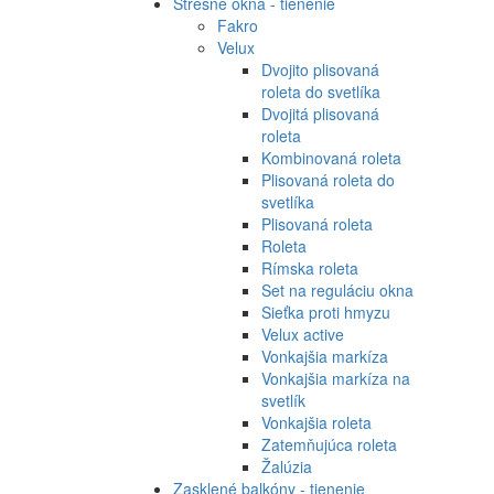
Strešné okná - tienenie
Fakro
Velux
Dvojito plisovaná
roleta do svetlíka
Dvojitá plisovaná
roleta
Kombinovaná roleta
Plisovaná roleta do
svetlíka
Plisovaná roleta
Roleta
Rímska roleta
Set na reguláciu okna
Sieťka proti hmyzu
Velux active
Vonkajšia markíza
Vonkajšia markíza na
svetlík
Vonkajšia roleta
Zatemňujúca roleta
Žalúzia
Zasklené balkóny - tienenie