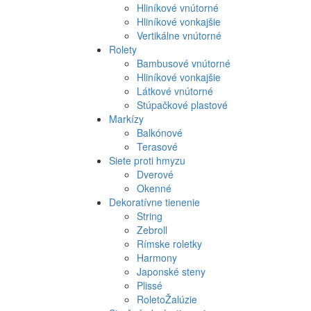
Hliníkové vnútorné
Hliníkové vonkajšie
Vertikálne vnútorné
Rolety
Bambusové vnútorné
Hliníkové vonkajšie
Látkové vnútorné
Stúpačkové plastové
Markízy
Balkónové
Terasové
Siete proti hmyzu
Dverové
Okenné
Dekoratívne tienenie
String
Zebroll
Rímske roletky
Harmony
Japonské steny
Plissé
RoletoŽalúzie