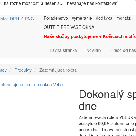
zu na rôzne možností a riešenia.
..
neváhajte nás kontaktovať
Poradenstvo - vymeranie - dodávka - montáž
OUTFIT PRE VAŠE OKNÁ
Naše služby poskytujeme v Košiciach a blí
Hlavná stránka
Novinky
Prečo od nás
mov
Produkty
Zatemňujúca roleta
Dokonalý sp
dne
Zatemňovacia roleta VELUX vá
poskytuje 99,9% zatemnenie p
počas dňa. Tmavá miestnosť po
deň. Tieto rolety zamedzujú pr