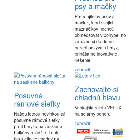
psy a mačky
Pre majiteľov psov a
mačiek, ktorí svojich
maznáčikov nechcú
obmedzovať v pohybe, no
zároveň si do domu
neradi pozývajú hmyz,
prinášame inovatívne
riešenie.
zobraziť
Zachovajte si
Posuvné
chladnú hlavu
rámové sieťky
Vonkajšia roleta VELUX
Našou letnou novinkou sú
na solárny pohon.
posuvné rámové sieťky
zobraziť
proti hmyzu na zasklené
balkóny a lódžie. Tento
typ sieťky je vhodný na