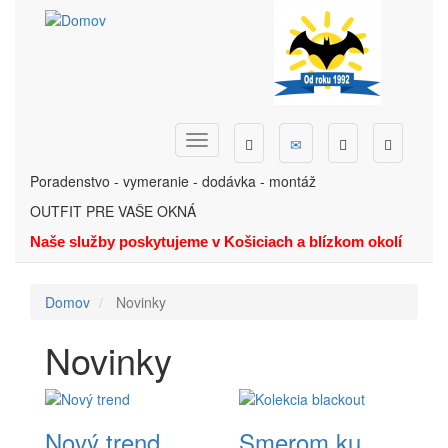
Skočiť
na
hlavný
obsah
Dopyt
Ponuka
Menu
Hľadať
Telefón
Poradenstvo - vymeranie - dodávka - montáž
OUTFIT PRE VAŠE OKNÁ
Naše služby poskytujeme v Košiciach a blízkom okolí
Domov
Novinky
Novinky
Nový trend
Smerom ku