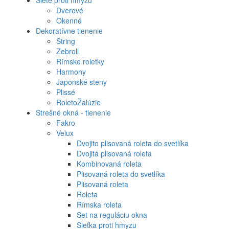
Siete proti hmyzu
Dverové
Okenné
Dekoratívne tienenie
String
Zebroll
Rímske roletky
Harmony
Japonské steny
Plissé
RoletoŽalúzie
Strešné okná - tienenie
Fakro
Velux
Dvojito plisovaná roleta do svetlíka
Dvojitá plisovaná roleta
Kombinovaná roleta
Plisovaná roleta do svetlíka
Plisovaná roleta
Roleta
Rímska roleta
Set na reguláciu okna
Sieťka proti hmyzu