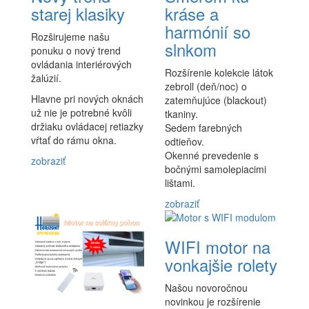
starej klasiky
kráse a
harmónií so
Rozširujeme našu
slnkom
ponuku o nový trend
ovládania interiérových
Rozšírenie kolekcie látok
žalúzií.
zebroll (deň/noc) o
Hlavne pri nových oknách
zatemňujúce (blackout)
už nie je potrebné kvôli
tkaniny.
držiaku ovládacej retiazky
Sedem farebných
vŕtať do rámu okna.
odtieňov.
Okenné prevedenie s
zobraziť
bočnými samolepiacimi
lištami.
zobraziť
WIFI motor na
vonkajšie rolety
Našou novoročnou
novinkou je rozšírenie