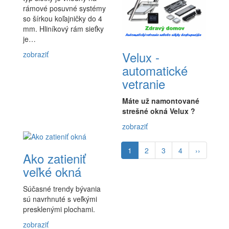
rámové posuvné systémy
so šírkou koľajničky do 4
mm. Hliníkový rám sieťky
je…
Velux -
zobraziť
automatické
vetranie
Máte už namontované
strešné okná Velux ?
zobraziť
Pagination
Aktuálna
1
Page
2
Page
3
Page
4
Ďalšia
››
Ako zatieniť
stránka
strana
veľké okná
Súčasné trendy bývania
sú navrhnuté s veľkými
presklenými plochami.
zobraziť