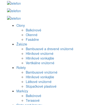
Clony
Produkt
Balkónové
Okenné
menu
Fasádne
Žalúzie
Bambusové a drevené vnútorné
Hliníkové vnútorné
Hliníkové vonkajšie
Vertikálne vnútorné
Rolety
Bambusové vnútorné
Hliníkové vonkajšie
Látkové vnútorné
Stúpačkové plastové
Markízy
Balkónové
Terasové