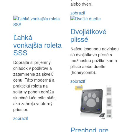
alebo dverí.
zobraziť
Dvojlátkové
Ľahká
plissé
vonkajšia roleta
Našou jesennou novinkou
SSS
sú dvojlátkové plissé s
možnosťou požitia tkanín
Doprajte si príjemný
plissé alebo duette
chládok v podkroví a
(honeycomb).
zatemnenie za skvelú
cenu! Táto moderná a
zobraziť
praktická roleta na
solárny pohon odráža
slnečné lúče ešte skôr,
ako zahrejú vnútorný
priestor.
zobraziť
Prechod pre