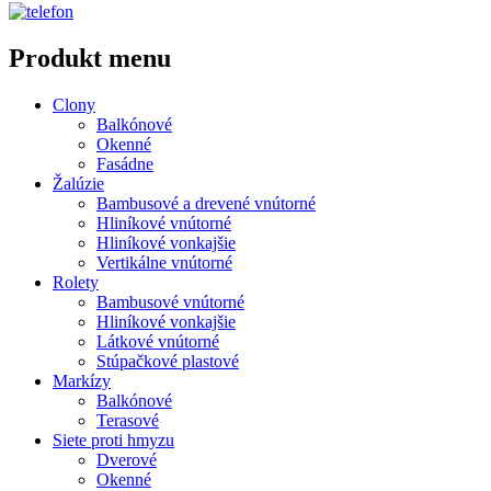
Produkt menu
Clony
Balkónové
Okenné
Fasádne
Žalúzie
Bambusové a drevené vnútorné
Hliníkové vnútorné
Hliníkové vonkajšie
Vertikálne vnútorné
Rolety
Bambusové vnútorné
Hliníkové vonkajšie
Látkové vnútorné
Stúpačkové plastové
Markízy
Balkónové
Terasové
Siete proti hmyzu
Dverové
Okenné