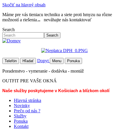
Skočiť na hlavný obsah
Máme pre vás tieniacu techniku a siete proti hmyzu na rôzne
možností a riešenia.
..
neváhajte nás kontaktovať
Search
Search
Dopyt
Telefón
Hľadať
Menu
Ponuka
Poradenstvo - vymeranie - dodávka - montáž
OUTFIT PRE VAŠE OKNÁ
Naše služby poskytujeme v Košiciach a blízkom okolí
Hlavná stránka
Novinky
Prečo od nás ?
Služby
Ponuka
Kontakt