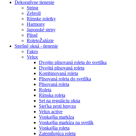
Dekoratívne tienenie
String
Zebroll
Rímske roletky
Harmony
Japonské steny
Plissé
RoletoŽalúzie
Strešné okná - tienenie
Fakro
Velux
Dvojito plisovaná roleta do svetlíka
Dvojitá plisovaná roleta
Kombinovaná roleta
Plisovaná roleta do svetlíka
Plisovaná roleta
Roleta
Rímska roleta
Set na reguláciu okna
Sieťka proti hmyzu
Velux active
Vonkajšia markíza
Vonkajšia markíza na svetlík
Vonkajšia roleta
Zatemňujúca roleta