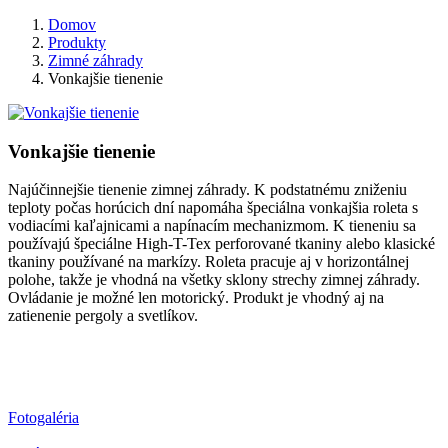
Domov
Produkty
Zimné záhrady
Vonkajšie tienenie
Vonkajšie tienenie
Najúčinnejšie tienenie zimnej záhrady. K podstatnému zniženiu
teploty počas horúcich dní napomáha špeciálna vonkajšia roleta s
vodiacími kaľajnicami a napínacím mechanizmom. K tieneniu sa
používajú špeciálne High-T-Tex perforované tkaniny alebo klasické
tkaniny používané na markízy. Roleta pracuje aj v horizontálnej
polohe, takže je vhodná na všetky sklony strechy zimnej záhrady.
Ovládanie je možné len motorický. Produkt je vhodný aj na
zatienenie pergoly a svetlíkov.
Fotogaléria