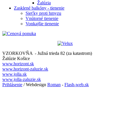
Žalúzia
Zasklené balkóny - tienenie
Sieťky proti hmyzu
Vnútorné tienenie
Vonkajšie tienenie
VZORKOVŇA - Južná trieda 82 (za katastrom)
Žalúzie Košice
www.horizont.sk
www.horizont-zaluzie.sk
www.jolla.sk
www.jolla-zaluzie.sk
Prihlásenie
/ Webdesign
Roman
-
Flash-web.sk