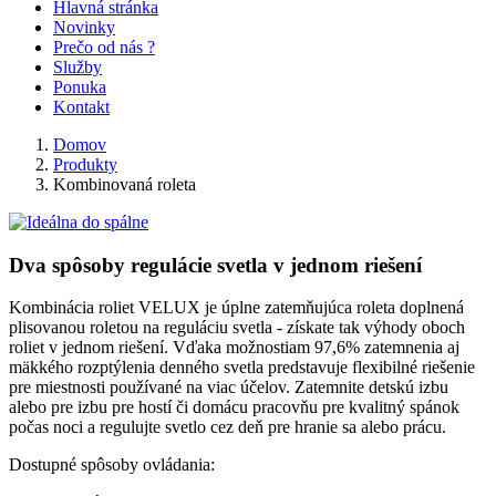
Hlavná stránka
Novinky
Prečo od nás ?
Služby
Ponuka
Kontakt
Domov
Produkty
Kombinovaná roleta
Dva spôsoby regulácie svetla v jednom riešení
Kombinácia roliet VELUX je úplne zatemňujúca roleta doplnená
plisovanou roletou na reguláciu svetla - získate tak výhody oboch
roliet v jednom riešení. Vďaka možnostiam 97,6% zatemnenia aj
mäkkého rozptýlenia denného svetla predstavuje flexibilné riešenie
pre miestnosti používané na viac účelov. Zatemnite detskú izbu
alebo pre izbu pre hostí či domácu pracovňu pre kvalitný spánok
počas noci a regulujte svetlo cez deň pre hranie sa alebo prácu.
Dostupné spôsoby ovládania: