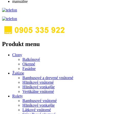
manuálne
Produkt menu
Clony
Balkónové
Okenné
Fasádne
Žalúzie
Bambusové a drevené vnútorné
Hliníkové vnútorné
Hliníkové vonkajšie
Vertikálne vnútorné
Rolety
Bambusové vnútorné
Hliníkové vonkajšie
Látkové vnútorné