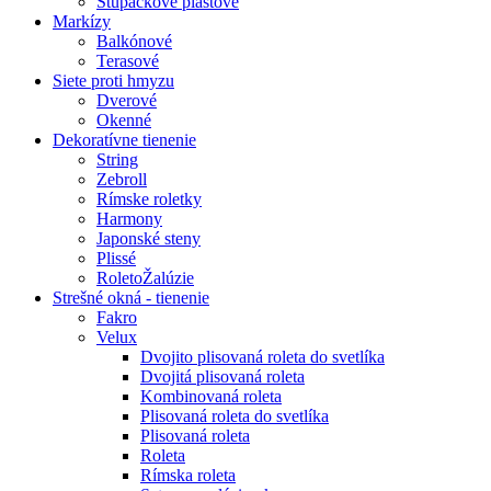
Stúpačkové plastové
Markízy
Balkónové
Terasové
Siete proti hmyzu
Dverové
Okenné
Dekoratívne tienenie
String
Zebroll
Rímske roletky
Harmony
Japonské steny
Plissé
RoletoŽalúzie
Strešné okná - tienenie
Fakro
Velux
Dvojito plisovaná roleta do svetlíka
Dvojitá plisovaná roleta
Kombinovaná roleta
Plisovaná roleta do svetlíka
Plisovaná roleta
Roleta
Rímska roleta