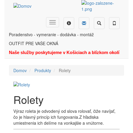
Skočiť
na
hlavný
obsah
Dopyt
Ponuka
Menu
Hľadať
Telefón
Poradenstvo - vymeranie - dodávka - montáž
OUTFIT PRE VAŠE OKNÁ
Naše služby poskytujeme v Košiciach a blízkom okolí
Domov
Produkty
Rolety
Rolety
Výraz roleta je odvodený od slova rolovať, čiže navíjať,
čo je hlavný princíp ich fungovania.Z hľadiska
umiestnenia ich delíme na vonkajšie a vnútorne.