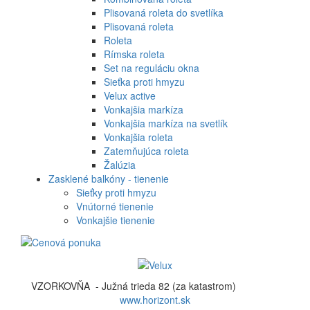
Plisovaná roleta do svetlíka
Plisovaná roleta
Roleta
Rímska roleta
Set na reguláciu okna
Sieťka proti hmyzu
Velux active
Vonkajšia markíza
Vonkajšia markíza na svetlík
Vonkajšia roleta
Zatemňujúca roleta
Žalúzia
Zasklené balkóny - tienenie
Sieťky proti hmyzu
Vnútorné tienenie
Vonkajšie tienenie
VZORKOVŇA - Južná trieda 82 (za katastrom)
www.horizont.sk