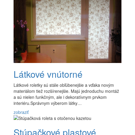
Látkové vnútorné
Látkové roletky sú stále obľúbenejšie a vďaka novým
materiálom tiež rozšírenejšie. Majú jednoduchu montáž
a sú nielen funkčným, ale i dekoratívnym prvkom
interiéru.Správnym výberom látky…
zobraziť
Stúpačkové plastové