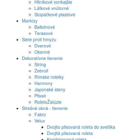
Hliníkové vonkajšie
Látkové vnútorné
Stúpačkové plastové
Markízy
Balkónové
Terasové
Siete proti hmyzu
Dverové
Okenné
Dekoratívne tienenie
String
Zebroll
Rímske roletky
Harmony
Japonské steny
Plissé
RoletoŽalúzie
Strešné okná - tienenie
Fakro
Velux
Dvojito plisovaná roleta do svetlíka
Dvojitá plisovaná roleta
Kombinovaná roleta