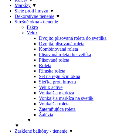
Markízy
▼
Siete proti hmyzu
▼
Dekoratívne tienenie
▼
Strešné okná - tienenie
Fakro
Velux
Dvojito plisovaná roleta do svetlíka
Dvojitá plisovaná roleta
Kombinovaná roleta
Plisovaná roleta do svetlíka
Plisovaná roleta
Roleta
Rímska roleta
Set na reguláciu okna
Sieťka proti hmyzu
Velux active
Vonkajšia markíza
Vonkajšia markíza na svetlík
Vonkajšia roleta
Zatemňujúca roleta
Žalúzia
▼
▼
Zasklené balkóny - tienenie
▼