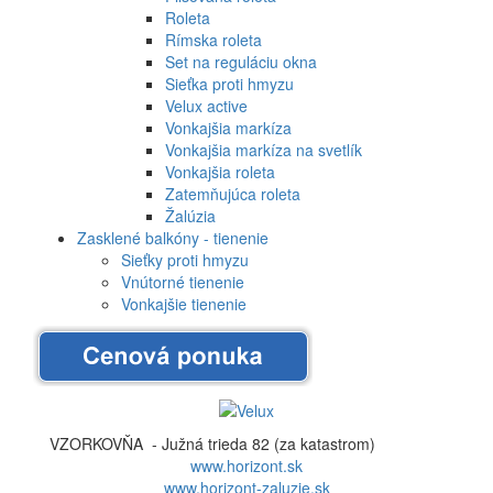
Roleta
Rímska roleta
Set na reguláciu okna
Sieťka proti hmyzu
Velux active
Vonkajšia markíza
Vonkajšia markíza na svetlík
Vonkajšia roleta
Zatemňujúca roleta
Žalúzia
Zasklené balkóny - tienenie
Sieťky proti hmyzu
Vnútorné tienenie
Vonkajšie tienenie
VZORKOVŇA - Južná trieda 82 (za katastrom)
www.horizont.sk
www.horizont-zaluzie.sk