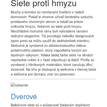
Siete proti hmyzu
Muchy a komáre sú nevítanými hosťami v našich
domovoch. Pokiaľ si chceme užívať čerstvého vzduchu
prúdiaceho otvoreným oknom a nebáť sa pritom
vniknutia hmyzu, riešením sú siete proti hmyzu.
Nevzhľadné mohutné rámy boli nahradené rámami
riešnými elegantne. Tie ponúkajú niekoľko designových
typov preto sa môžu využiť do akéhokoľvek interiéru.
Sieťovina je vyrobená zo sklolaminatového vlákna
potiahnutého plastom, ktorý napodlieha korózií ani
tepelným výkyvom. Vďaka šedej farbe siete na oknách
nepôsobia rušivo a z časti odpudzujú aj dážď. Profily sú
vyrobené z hliníkových materiálov, ktoré zaručujú dlhú
životnosť. Na trhu je dostupná aj sieťovina v čiernej farbe
a sieťovina pre domácu zver tzv petscreen.
Dverové
Balkónové siete sú v súčasnosti žiadaným doplnkom