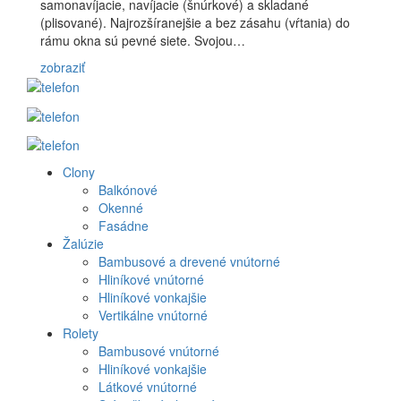
samonavíjacie, navíjacie (šnúrkové) a skladané
(plisované). Najrozšíranejšie a bez zásahu (vŕtania) do
rámu okna sú pevné siete. Svojou…
zobraziť
Clony
Produkt
Balkónové
Okenné
menu
Fasádne
Žalúzie
Bambusové a drevené vnútorné
Hliníkové vnútorné
Hliníkové vonkajšie
Vertikálne vnútorné
Rolety
Bambusové vnútorné
Hliníkové vonkajšie
Látkové vnútorné