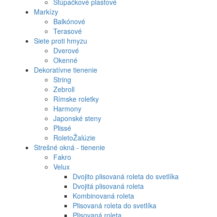
Stúpačkové plastové
Markízy
Balkónové
Terasové
Siete proti hmyzu
Dverové
Okenné
Dekoratívne tienenie
String
Zebroll
Rímske roletky
Harmony
Japonské steny
Plissé
RoletoŽalúzie
Strešné okná - tienenie
Fakro
Velux
Dvojito plisovaná roleta do svetlíka
Dvojitá plisovaná roleta
Kombinovaná roleta
Plisovaná roleta do svetlíka
Plisovaná roleta