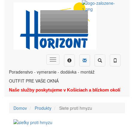
Skočiť
na
hlavný
obsah
Dopyt
Ponuka
Menu
Hľadať
Telefón
Poradenstvo - vymeranie - dodávka - montáž
OUTFIT PRE VAŠE OKNÁ
Naše služby poskytujeme v Košiciach a blízkom okolí
Domov
Produkty
Siete proti hmyzu