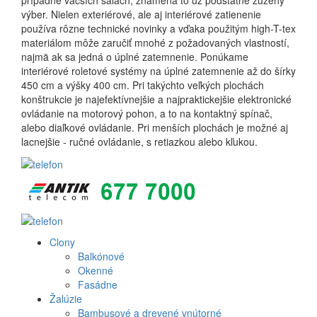
prípadne väčších sálach, znamená to už podstatne zúžený
výber. Nielen exteriérové, ale aj interiérové zatienenie
používa rôzne technické novinky a vďaka použitým high-T-tex
materiálom môže zaručiť mnohé z požadovaných vlastností,
najmä ak sa jedná o úplné zatemnenie. Ponúkame
interiérové roletové systémy na úplné zatemnenie až do šírky
450 cm a výšky 400 cm. Pri takýchto veľkých plochách
konštrukcie je najefektívnejšie a najpraktickejšie elektronické
ovládanie na motorový pohon, a to na kontaktný spínač,
alebo diaľkové ovládanie. Pri menších plochách je možné aj
lacnejšie - ručné ovládanie, s retiazkou alebo kľukou.
Clony
Produkt
Balkónové
Okenné
menu
Fasádne
Žalúzie
Bambusové a drevené vnútorné