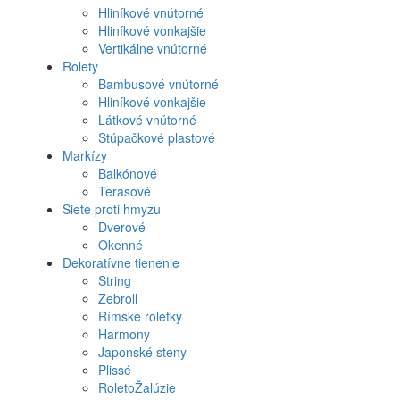
Hliníkové vnútorné
Hliníkové vonkajšie
Vertikálne vnútorné
Rolety
Bambusové vnútorné
Hliníkové vonkajšie
Látkové vnútorné
Stúpačkové plastové
Markízy
Balkónové
Terasové
Siete proti hmyzu
Dverové
Okenné
Dekoratívne tienenie
String
Zebroll
Rímske roletky
Harmony
Japonské steny
Plissé
RoletoŽalúzie