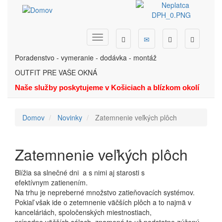
Skočiť
na
hlavný
obsah
Dopyt
Ponuka
Menu
Hľadať
Telefón
Poradenstvo - vymeranie - dodávka - montáž
OUTFIT PRE VAŠE OKNÁ
Naše služby poskytujeme v Košiciach a blízkom okolí
Domov
Novinky
Zatemnenie veľkých plôch
Zatemnenie veľkých plôch
Blížia sa slnečné dni a s nimi aj starosti s
efektívnym zatienením.
Na trhu je nepreberné množstvo zatieňovacích systémov.
Pokiaľ však ide o zetemnenie väčších plôch a to najmä v
kanceláriách, spoločenských miestnostiach,