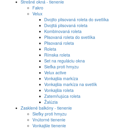
Strešné okná - tienenie
Fakro
Velux
Dvojito plisovaná roleta do svetlíka
Dvojitá plisovaná roleta
Kombinovaná roleta
Plisovaná roleta do svetlíka
Plisovaná roleta
Roleta
Rímska roleta
Set na reguláciu okna
Sieťka proti hmyzu
Velux active
Vonkajšia markíza
Vonkajšia markíza na svetlík
Vonkajšia roleta
Zatemňujúca roleta
Žalúzia
Zasklené balkóny - tienenie
Sieťky proti hmyzu
Vnútorné tienenie
Vonkajšie tienenie